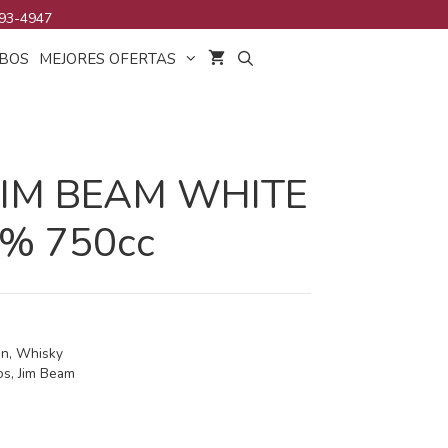
93-4947
BOS
MEJORES OFERTAS
JIM BEAM WHITE
% 750cc
on
,
Whisky
os
,
Jim Beam