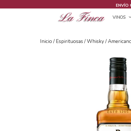
Saltar
ENVÍO 
al
VINOS
contenido
Inicio
/
Espirituosas
/
Whisky
/
American