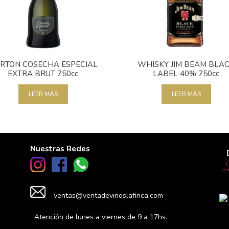
RTON COSECHA ESPECIAL
WHISKY JIM BEAM BLA
EXTRA BRUT 750cc
LABEL 40% 750cc
LEER MÁS
LEER MÁS
Nuestras Redes
ventas@ventadevinoslafinca.com
Atención de lunes a viernes de 9 a 17hs.