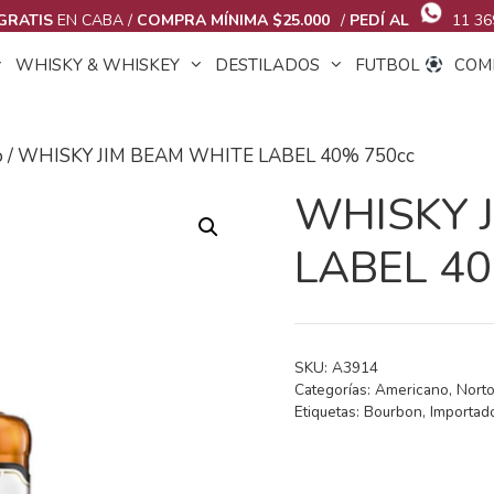
GRATIS
EN CABA /
COMPRA MÍNIMA $25.000
/
PEDÍ AL
11 36
WHISKY & WHISKEY
DESTILADOS
FUTBOL
COM
o
/ WHISKY JIM BEAM WHITE LABEL 40% 750cc
WHISKY 
LABEL 40
SKU:
A3914
Categorías:
Americano
,
Nort
Etiquetas:
Bourbon
,
Importad