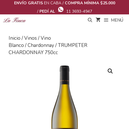
Saltar
ENVÍO GRATIS
EN CABA /
COMPRA MÍNIMA $25.000
al
/
PEDÍ AL
11 3693-4947
contenido
MENÚ
Inicio
/
Vinos
/
Vino
Blanco
/
Chardonnay
/ TRUMPETER
CHARDONNAY 750cc