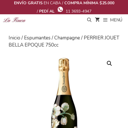
Saltar
ENVÍO GRATIS
EN CABA /
COMPRA MÍNIMA $25.000
al
/
PEDÍ AL
11 3693-4947
contenido
MENÚ
Inicio
/
Espumantes
/
Champagne
/ PERRIER JOUET
BELLA EPOQUE 750cc