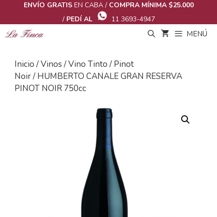
Saltar
ENVÍO GRATIS
EN CABA /
COMPRA MÍNIMA $25.000
al
/
PEDÍ AL
11 3693-4947
contenido
MENÚ
Inicio
/
Vinos
/
Vino Tinto
/
Pinot
Noir
/ HUMBERTO CANALE GRAN RESERVA
PINOT NOIR 750cc