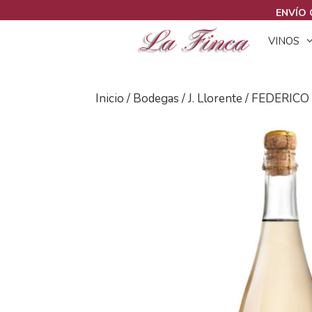
Saltar
ENVÍO 
al
VINOS
contenido
Inicio
/
Bodegas
/
J. Llorente
/ FEDERICO