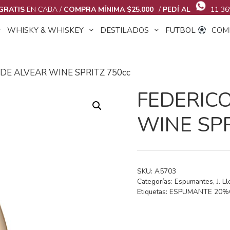
GRATIS
EN CABA /
COMPRA MÍNIMA $25.000
/
PEDÍ AL
11 36
WHISKY & WHISKEY
DESTILADOS
FUTBOL
COM
 DE ALVEAR WINE SPRITZ 750cc
FEDERIC
WINE SPR
SKU:
A5703
Categorías:
Espumantes
,
J. L
Etiquetas:
ESPUMANTE 20%