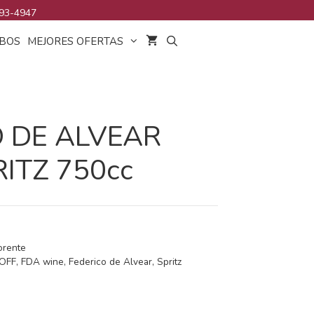
93-4947
BOS
MEJORES OFERTAS
O DE ALVEAR
ITZ 750cc
lorente
OFF
,
FDA wine
,
Federico de Alvear
,
Spritz