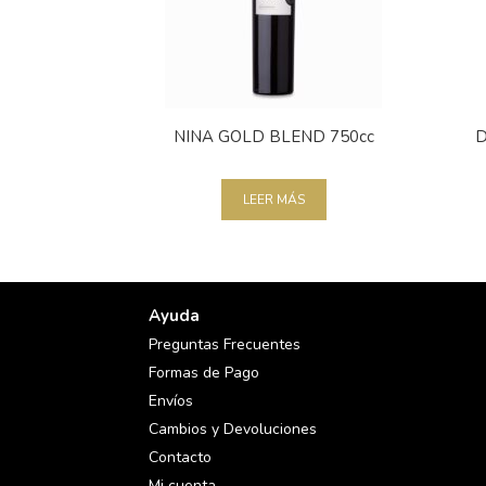
NINA GOLD BLEND 750cc
D
LEER MÁS
Ayuda
Preguntas Frecuentes
Formas de Pago
Envíos
Cambios y Devoluciones
Contacto
Mi cuenta