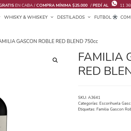
GRATIS
EN CABA /
COMPRA MÍNIMA $25.000
/
PEDÍ AL
11 36
WHISKY & WHISKEY
DESTILADOS
FUTBOL
COM
FAMILIA GASCON ROBLE RED BLEND 750cc
FAMILIA
RED BLEN
SKU:
A3641
Categorías:
Escorihuela Gas
Etiquetas:
Familia Gascon Ro