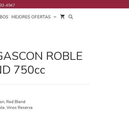
93-4947
BOS
MEJORES OFERTAS
 GASCON ROBLE
D 750cc
con
,
Red Blend
ble
,
Vinos Reserva