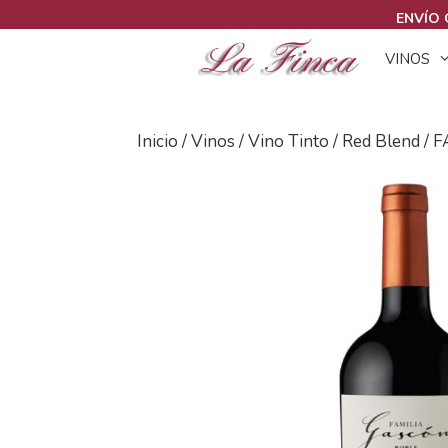
Saltar
ENVÍO 
al
VINOS
contenido
Inicio
/
Vinos
/
Vino Tinto
/
Red Blend
/ 