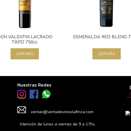
ON VALENTIN LACRADO
ESMERALDA RED BLEND 7
TINTO 750cc
LEER MÁS
LEER MÁS
Nuestras Redes
ventas@ventadevinoslafinca.com
Atención de lunes a viernes de 9 a 17hs.