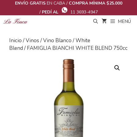
Saltar
ENVÍO GRATIS
EN CABA /
COMPRA MÍNIMA $25.000
al
/
PEDÍ AL
11 3693-4947
contenido
MENÚ
Inicio
/
Vinos
/
Vino Blanco
/
White
Blend
/ FAMIGLIA BIANCHI WHITE BLEND 750cc